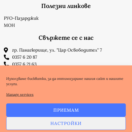
Полезни линкове
РУО-Пазарджик
МОН
Свържете се с нас
гр. Панагюрище, ул. "Цар Освободител" 7
0357 6 20 87
0357 6 21 63
su_n_bonchev@nbnet.org
info-1302623@edu.mon.bg
Използваме бисквитки, за да оптимизираме нашия сайт и нашите
услуги.
Facebook
Youtube
Manage services
ПРИЕМАМ
Copyright @ nbnet.org
НАСТРОЙКИ
Избработка на Уебсайт - WebsiteBuilderBG