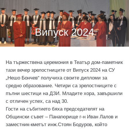
Випуск 2024
На тържествена церемония в Театър дом-паметник
тази вечер зрелостниците от Випуск 2024 на СУ
„Нешо Бончев“ получиха своите дипломи за
средно образование. Четири са зрелостниците с
пълни шестици на ДЗИ. Младите хора, завършили
с отличен успех, са над 30.
Гости на събитието бяха председателят на
Общински съвет – Панагюрище г-н Иван Лалов и
заместник-кметът инж.Стоян Бодуров, който