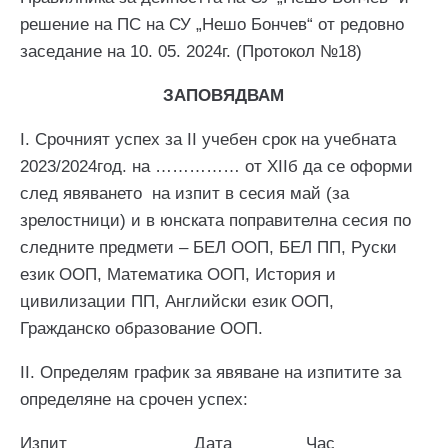
решение на ПС на СУ „Нешо Бончев“ от редовно
заседание на 10. 05. 2024г. (Протокол №18)
ЗАПОВЯДВАМ
І. Срочният успех за ІІ учебен срок на учебната
2023/2024год. на …………… от ХІІб да се оформи
след явяването на изпит в сесия май (за
зрелостници) и в юнската поправителна сесия по
следните предмети – БЕЛ ООП, БЕЛ ПП, Руски
език ООП, Математика ООП, История и
цивилизации ПП, Английски език ООП,
Гражданско образование ООП.
ІІ. Определям график за явяване на изпитите за
определяне на срочен успех:
Изпит
Дата
Час