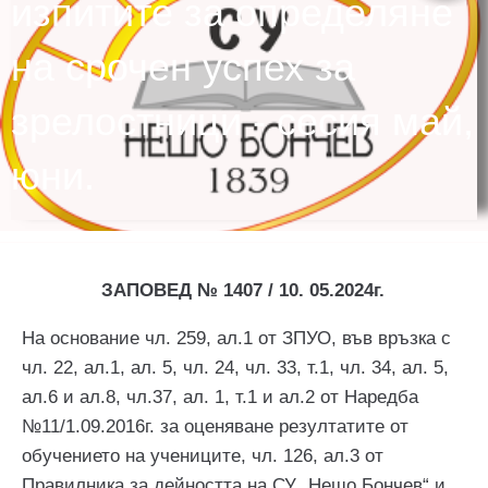
изпитите за определяне
на срочен успех за
зрелостници - сесия май,
юни.
ЗАПОВЕД № 1
407
/
1
0
. 0
5
.202
4
г.
На основание чл. 259, ал.1 от ЗПУО, във връзка с
чл. 22, ал.1, ал. 5, чл. 24, чл. 33, т.1, чл. 34, ал. 5,
ал.6 и ал.8, чл.37, ал. 1, т.1 и ал.2 от Наредба
№11/1.09.2016г. за оценяване резултатите от
обучението на учениците, чл. 126, ал.3 от
Правилника за дейността на СУ „Нешо Бончев“ и