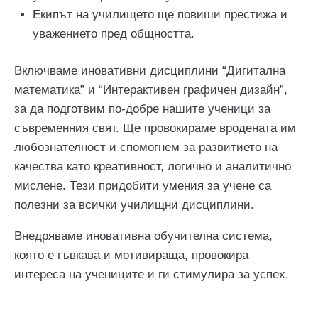
Екипът на училището ще повиши престижа и
уважението пред общността.
Включваме иновативни дисциплини “Дигитална
математика” и “Интерактивен графичен дизайн”,
за да подготвим по-добре нашите ученици за
съвременния свят. Ще провокираме вродената им
любознателност и спомогнем за развитието на
качества като креативност, логично и аналитично
мислене. Тези придобити умения за учене са
полезни за всички училищни дисциплини.
Внедряваме иновативна обучителна система,
която е гъвкава и мотивираща, провокира
интереса на учениците и ги стимулира за успех.