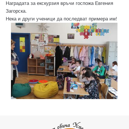
Наградата за екскурзия връчи госпожа Евгения
Загорска.
Нека и други ученици да последват примера им!