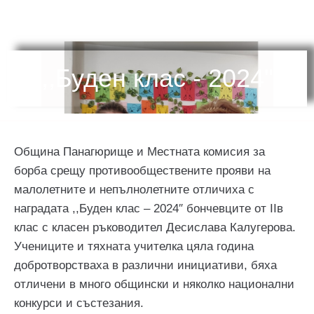
,,Буден клас - 2024"
Община Панагюрище и Местната комисия за
борба срещу противообществените прояви на
малолетните и непълнолетните отличиха с
наградата ,,Буден клас – 2024″ бончевците от ІІв
клас с класен ръководител Десислава Калугерова.
Учениците и тяхната учителка цяла година
добротворстваха в различни инициативи, бяха
отличени в много общински и няколко национални
конкурси и състезания.