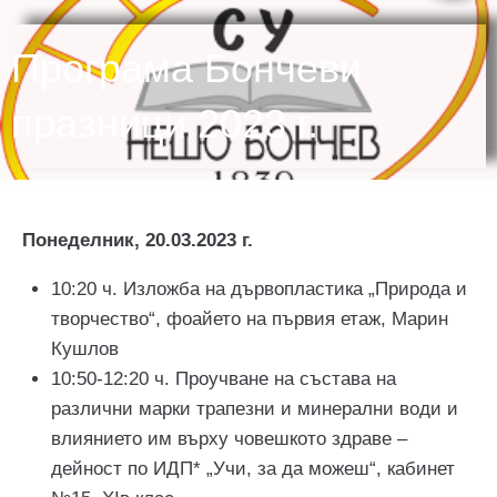
Програма Бончеви
празници 2023 г.
Понеделник, 20.03.2023 г.
10:20 ч. Изложба на дървопластика „Природа и
творчество“, фоайето на първия етаж, Марин
Кушлов
10:50-12:20 ч. Проучване на състава на
различни марки трапезни и минерални води и
влиянието им върху човешкото здраве –
дейност по ИДП* „Учи, за да можеш“, кабинет