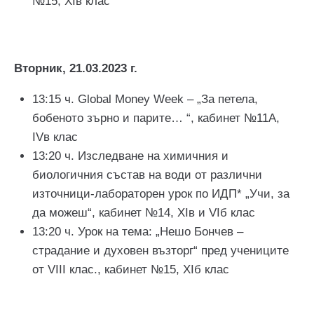
№15, XIв клас
Вторник, 21.03.2023 г.
13:15 ч. Global Money Week – „За петела,
бобеното зърно и парите… “, кабинет №11А,
IVв клас
13:20 ч. Изследване на химичния и
биологичния състав на води от различни
източници-лабораторен урок по ИДП* „Учи, за
да можеш“, кабинет №14, XIв и VIб клас
13:20 ч. Урок на тема: „Нешо Бончев –
страдание и духовен възторг“ пред учениците
от VIII клас., кабинет №15, XIб клас