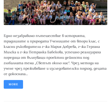
Едно незабравимо пътешествие в историята,
традициите и природата Учениците от втори клас, с
класни ръководители г-жа Мария Добрева, г-жа Гергана
Милска и г-жа Петранка Бабекова, успешно реализираха
поредица от вълнуващи проектни дейности под
глобалната тема „Светът около нас“. Чрез метода на
учене чрез преживяване и изследователски подход, децата
се докоснаха...
MORE