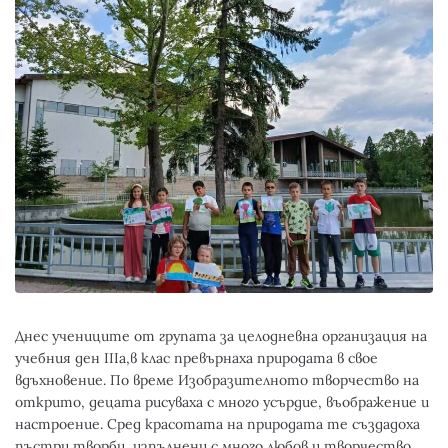
Днес учениците от групата за целодневна организация на
учебния ден IIIа,в клас превърнаха природата в свое
вдъхновение. По време Изобразителното творчество на
открито, децата рисуваха с много усърдие, въображение и
настроение. Сред красотата на природата те създадоха
пъстри творби, изпълнени с много любов и творчество.