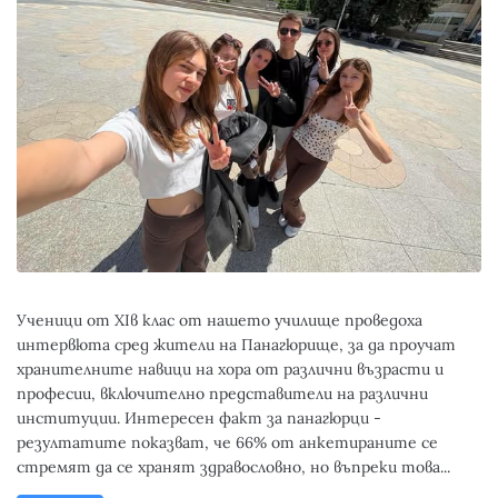
Ученици от XIв клас от нашето училище проведоха
интервюта сред жители на Панагюрище, за да проучат
хранителните навици на хора от различни възрасти и
професии, включително представители на различни
институции. Интересен факт за панагюрци -
резултатите показват, че 66% от анкетираните се
стремят да се хранят здравословно, но въпреки това...