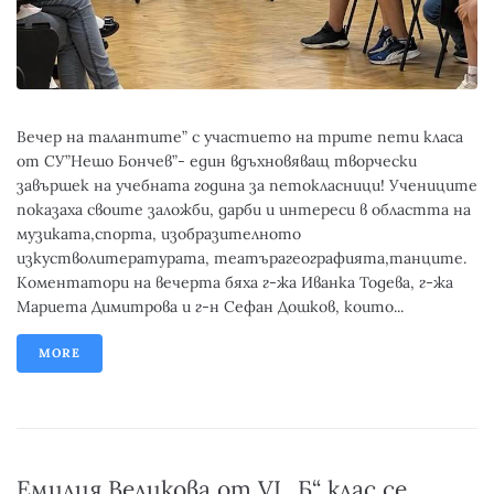
Вечер на талантите” с участието на трите пети класа
от СУ”Нешо Бончев”- един вдъхновяващ творчески
завършек на учебната година за петокласници! Учениците
показаха своите заложби, дарби и интереси в областта на
музиката,спорта, изобразителното
изкустволитературата, театърагеографията,танците.
Коментатори на вечерта бяха г-жа Иванка Тодева, г-жа
Мариета Димитрова и г-н Сефан Дошков, които...
MORE
Емилия Великова от VI „Б“ клас се