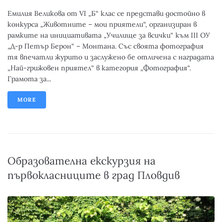
Емилия Великова от VI „Б“ клас се представи достойно в
конкурса „Животните – мои приятели“, организиран в
рамките на инициативата „Училище за всички“ към III ОУ
„Д-р Петър Берон“ – Монтана. Със своята фотография
тя впечатли журито и заслужено бе отличена с наградата
„Най-грижовен приятел“ в категория „Фотография“.
Грамота за...
MORE
Образователна екскурзия на
първокласниците в град Пловдив