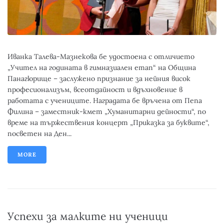
Иванка Талева-Мазнекова бе удостоена с отличието
„Учител на годината в гимназиален етап“ на Община
Панагюрище – заслужено признание за нейния висок
професионализъм, всеотдайност и вдъхновение в
работата с учениците. Наградата бе връчена от Пепа
Филина – заместник-кмет „Хуманитарни дейности“, по
време на тържествения концерт „Приказка за буквите“,
посветен на Ден...
MORE
Успехи за малките ни ученици