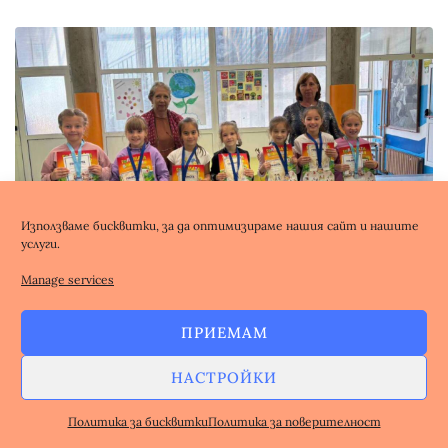
Използваме бисквитки, за да оптимизираме нашия сайт и нашите
услуги.
Manage services
С гордост и радост споделяме поредния успех на
учениците от начален етап на СУ „Нешо Бончев“! Те
ПРИЕМАМ
завоюваха 7 златни и 15 сребърни медала от състезанията,
организирани от Сдружение на българските начални
НАСТРОЙКИ
учители /СБНУ/ и Синдикат на българските учители.
Отличията са резултат от упорит труд, постоянство и
Политика за бисквитки
Политика за поверителност
стремеж към знания,...