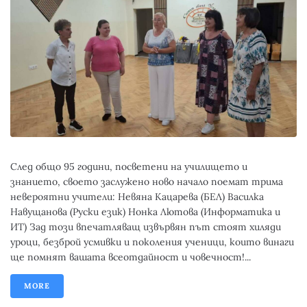
След общо 95 години, посветени на училището и
знанието, своето заслужено ново начало поемат трима
невероятни учители: Невяна Кацарева (БЕЛ) Василка
Навущанова (Руски език) Нонка Лютова (Информатика и
ИТ) Зад този впечатляващ извървян път стоят хиляди
уроци, безброй усмивки и поколения ученици, които винаги
ще помнят вашата всеотдайност и човечност!...
MORE