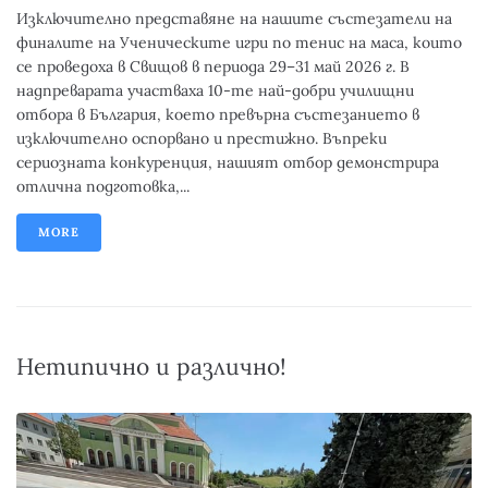
Изключително представяне на нашите състезатели на
финалите на Ученическите игри по тенис на маса, които
се проведоха в Свищов в периода 29–31 май 2026 г. В
надпреварата участваха 10-те най-добри училищни
отбора в България, което превърна състезанието в
изключително оспорвано и престижно. Въпреки
сериозната конкуренция, нашият отбор демонстрира
отлична подготовка,...
MORE
Нетипично и различно!