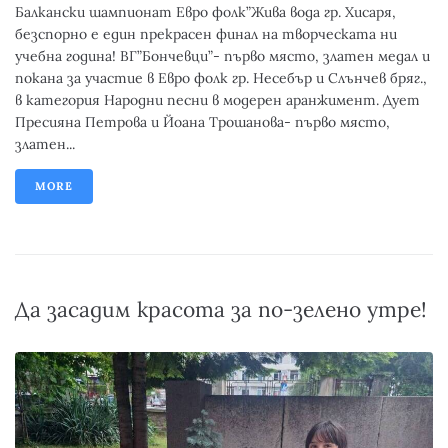
Балкански шампионат Евро фолк”Жива вода гр. Хисаря,
безспорно е един прекрасен финал на творческата ни
учебна година! ВГ”Бончевци”- първо място, златен медал и
покана за участие в Евро фолк гр. Несебър и Слънчев бряг.,
в категория Народни песни в модерен аранжимент. Дует
Пресияна Петрова и Йоана Трошанова- първо място,
златен...
MORE
Да засадим красота за по-зелено утре!