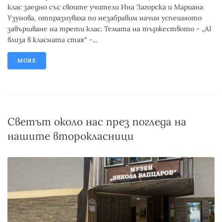
клас заедно със своите учители Ина Загорска и Мариана
Узунова, отпразнуваха по незабравим начин успешното
завършване на трети клас. Темата на тържеството - „AI
влиза в класната стая“ -...
MORE
Светът около нас през погледа на
нашите второкласници