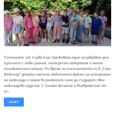
Учениците от първи клас преживяха един незабравим ден,
изпълнен с нови знания, интересни открития и много
положителни емоции. По време на посещението си в „Гайо
Шоколад“ децата научиха любопитни факти за историята
на шоколада и имаха възможност сами да създадат свои
шоколадови изделия. С голямо желание и въображение те
се...
MORE