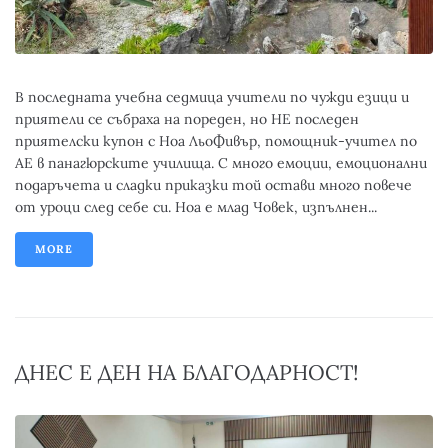
В последната учебна седмица учители по чужди езици и
приятели се събраха на пореден, но НЕ последен
приятелски купон с Ноа ЛьоФивър, помощник-учител по
АЕ в панагюрските училища. С много емоции, емоционални
подаръчета и сладки приказки той остави много повече
от уроци след себе си. Ноа е млад Човек, изпълнен...
MORE
ДНЕС Е ДЕН НА БЛАГОДАРНОСТ!