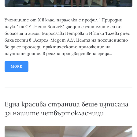
​Учениците от X в клас, паралелка с профил " Природни
науки" на СУ „Нешо Бончев", заедно с учителите си по
биология и химия Мирослава Петрова и Иванка Талева днес
бяха гости в „Асарел-Медет АД“. Целта на посещението
бе да се проследи практическото приложение на
научните знания в реална производствена среда...
MORE
Една красива страница беше изписана
за нашите четвъртокласници