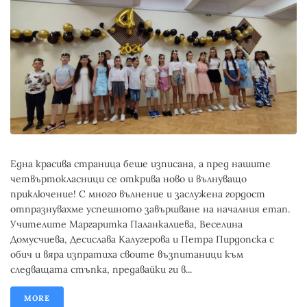
Една красива страница беше изписана, а пред нашите
четвъртокласници се открива ново и вълнуващо
приключение! С много вълнение и заслужена гордост
отпразнувахме успешното завършване на началния етап.
Учителите Маргаритка Паланкалиева, Веселина
Домусчиева, Десислава Калугерова и Петра Пирдопска с
обич и вяра изпратиха своите възпитаници към
следващата стъпка, предавайки ги в...
MORE