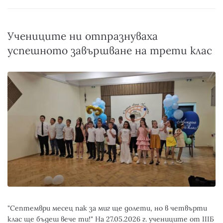
Учениците ни отпразнуваха
успешното завършване на трети клас
"Септември месец пак за миг ще долети, но в четвърти
клас ще бъдеш вече ти!" На 27.05.2026 г. учениците от IIIБ