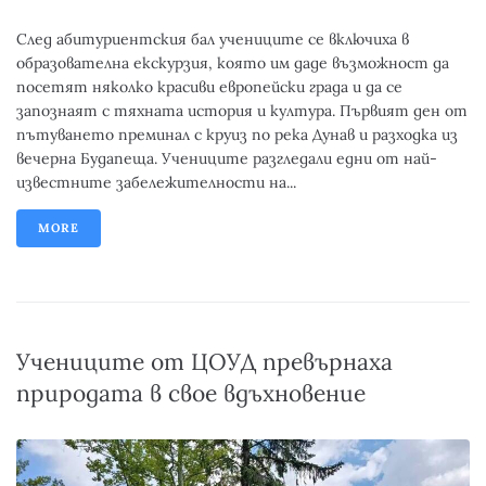
След абитуриентския бал учениците се включиха в
образователна екскурзия, която им даде възможност да
посетят няколко красиви европейски града и да се
запознаят с тяхната история и култура. Първият ден от
пътуването преминал с круиз по река Дунав и разходка из
вечерна Будапеща. Учениците разгледали едни от най-
известните забележителности на...
MORE
Учениците от ЦОУД превърнаха
природата в свое вдъхновение