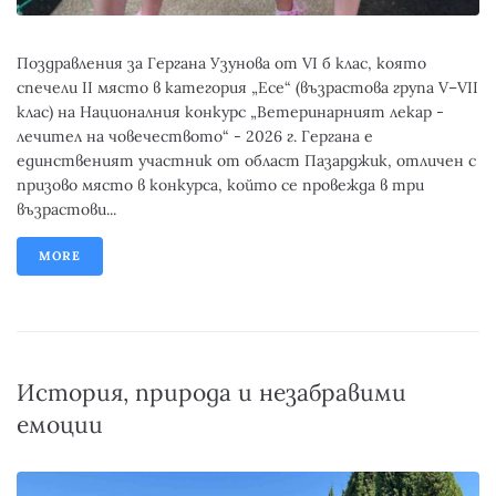
Поздравления за Гергана Узунова от VI б клас, която
спечели II място в категория „Есе“ (възрастова група V–VII
клас) на Националния конкурс „Ветеринарният лекар -
лечител на човечеството“ - 2026 г. Гергана е
единственият участник от област Пазарджик, отличен с
призово място в конкурса, който се провежда в три
възрастови...
MORE
История, природа и незабравими
емоции