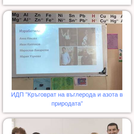
ИДП "Кръговрат на въглерода и азота в
природата"