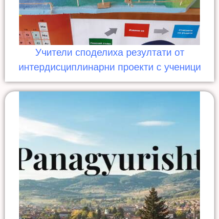
Учители споделиха резултати от
интердисциплинарни проекти с ученици