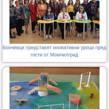
Бончевци представят иновативни уроци пред
гости от Момчилград