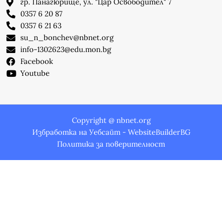
гр. Панагюрище, ул. "Цар Освободител" 7
0357 6 20 87
0357 6 21 63
su_n_bonchev@nbnet.org
info-1302623@edu.mon.bg
Facebook
Youtube
Copyright @ nbnet.org
Избработка на Уебсайт - WebsiteBuilderBG
Политика за поверителност