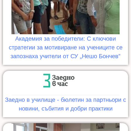
Академия за победители: С ключови
стратегии за мотивиране на учениците се
запознаха учители от СУ „Нешо Бончев”
Заедно в училище - бюлетин за партньори с
новини, събития и добри практики